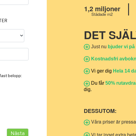
1,2 miljoner
Städade m2
DET SJÄ
Just nu
bjuder vi på
Kostnadsfri avbok
Vi ger dig
Hela 14 d
Du får
50% rutavdr
dig.
DESSUTOM:
Våra priser är pressad
Vi tar inget extra bet