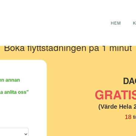
HEM
K
Boka flyttstädningen på 1 minut
DA
a en annan
GRATI
a anlita oss"
(Värde Hela 
18
t