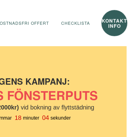
KONTAKT
OSTNADSFRI OFFERT
CHECKLISTA
INFO
GENS KAMPANJ:
S FÖNSTERPUTS
2000kr)
vid bokning av flyttstädning
04
18
immar
minuter
sekunder