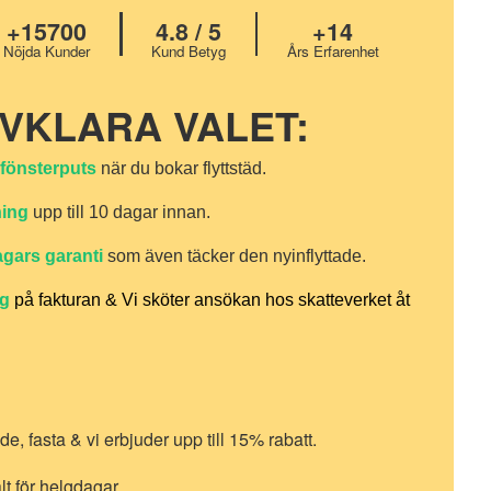
+15700
4.8 / 5
+14
Nöjda Kunder
Kund Betyg
Års Erfarenhet
LVKLARA VALET:
 fönsterputs
när du bokar flyttstäd.
ning
upp till 10 dagar innan.
agars garanti
som även täcker den nyinflyttade.
ag
på fakturan & Vi sköter ansökan hos skatteverket åt
e, fasta & vi erbjuder upp till 15% rabatt.
alt för helgdagar.